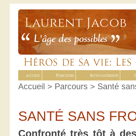
accueil
Parcours
Auto-guérison
Accueil
>
Parcours
> Santé sans
SANTÉ SANS FR
Confronté très tôt à de