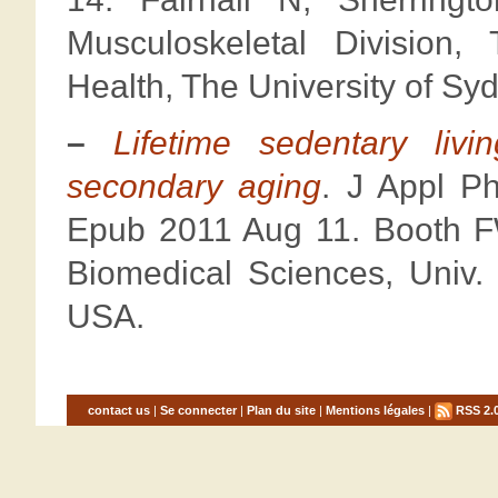
Musculoskeletal Division,
Health, The University of Sy
–
Lifetime sedentary liv
secondary aging
. J Appl Ph
Epub 2011 Aug 11. Booth F
Biomedical Sciences, Univ.
USA.
contact us
|
Se connecter
|
Plan du site
|
Mentions légales
|
RSS 2.