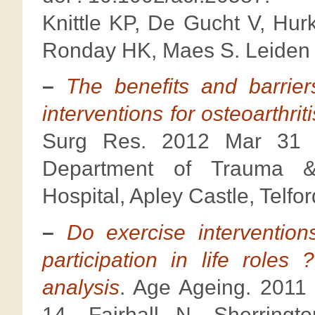
Knittle KP, De Gucht V, Hur
Ronday HK, Maes S. Leiden U
–
The benefits and barriers
interventions for osteoarthrit
Surg Res. 2012 Mar 31 ;
Department of Trauma & 
Hospital, Apley Castle, Telfo
–
Do exercise intervention
participation in life role
analysis
. Age Ageing. 2011
14. Fairhall N, Sherrin