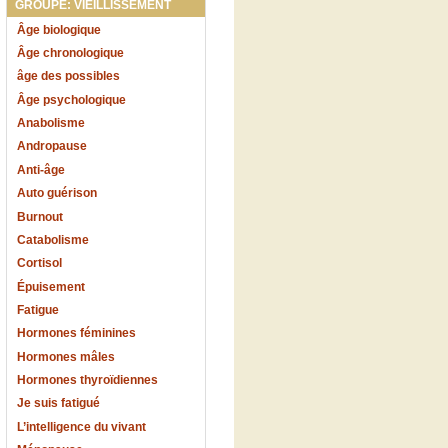
GROUPE: VIEILLISSEMENT
Âge biologique
Âge chronologique
âge des possibles
Âge psychologique
Anabolisme
Andropause
Anti-âge
Auto guérison
Burnout
Catabolisme
Cortisol
Épuisement
Fatigue
Hormones féminines
Hormones mâles
Hormones thyroïdiennes
Je suis fatigué
L’intelligence du vivant