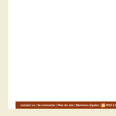
contact us
|
Se connecter
|
Plan du site
|
Mentions légales
|
RSS 2.