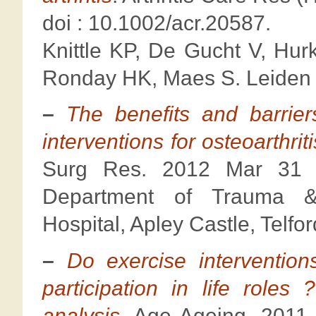
doi : 10.1002/acr.20587.
Knittle KP, De Gucht V, Hur
Ronday HK, Maes S. Leiden U
–
The benefits and barriers
interventions for osteoarthrit
Surg Res. 2012 Mar 31 ;
Department of Trauma & 
Hospital, Apley Castle, Telfo
–
Do exercise intervention
participation in life role
analysis
. Age Ageing. 2011