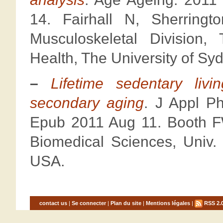
14. Fairhall N, Sherrin
Musculoskeletal Division,
Health, The University of Sy
–
Lifetime sedentary liv
secondary aging
. J Appl Ph
Epub 2011 Aug 11. Booth F
Biomedical Sciences, Univ.
USA.
contact us
|
Se connecter
|
Plan du site
|
Mentions légales
|
RSS 2.