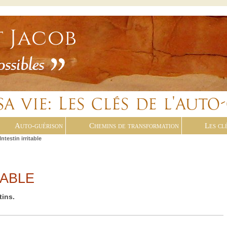
Auto-guérison
Chemins de transformation
Les cl
Intestin irritable
TABLE
tins.