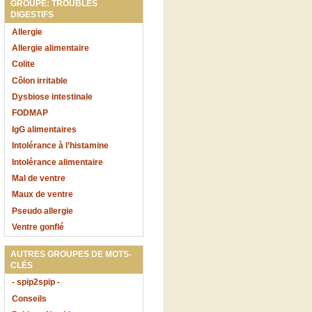
GROUPE: TROUBLES
DIGESTIFS
Allergie
Allergie alimentaire
Colite
Côlon irritable
Dysbiose intestinale
FODMAP
IgG alimentaires
Intolérance à l’histamine
Intolérance alimentaire
Mal de ventre
Maux de ventre
Pseudo allergie
Ventre gonflé
AUTRES GROUPES DE MOTS-
CLÉS
- spip2spip -
Conseils