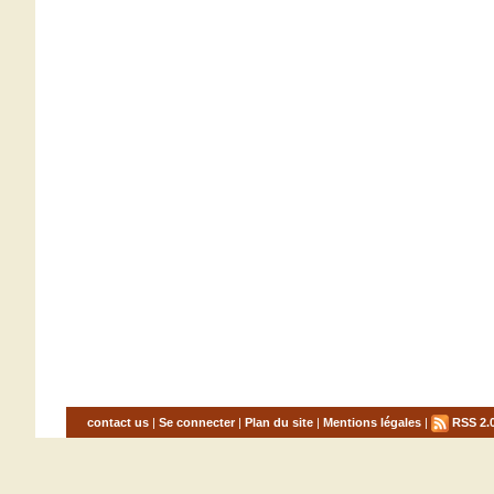
contact us
|
Se connecter
|
Plan du site
|
Mentions légales
|
RSS 2.